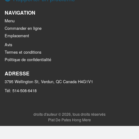
NAVIGATION
Menu
Commander en ligne
Emplacement
Avis
Termes et conditions
Politique de confidentialité
ADRESSE
3795 Wellington St, Verdun, QC
Canada
H4G1V1
Tél:
514-508-6418
droits d'auteur © 2026, tous droits réservés
Plat De Pates Hong Mere
This site is protected by reCAPTCHA and the Google
Privacy Policy
and
Terms of Service
apply.