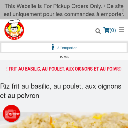
This Website Is For Pickup Orders Only. / Ce site
×
est uniquement pour les commandes à emporter.
(
0
)
à l'emporter
15 Min
Commander en ligne
RIZ FRIT AU BASILIC, AU POULET, AUX OIGNONS ET AU POIVRON
Emplacement
Riz frit au basilic, au poulet, aux oignons
et au poivron
Français
Connection
+ une image
Inscription