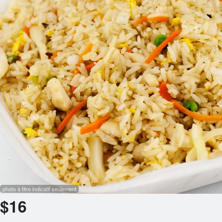
Panier (0)
Rechercher
photo à titre indicatif seulement
$
16