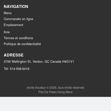
NAVIGATION
Menu
Commander en ligne
Emplacement
Avis
Termes et conditions
Politique de confidentialité
ADRESSE
3795 Wellington St, Verdun, QC
Canada
H4G1V1
Tél:
514-508-6418
droits d'auteur © 2026, tous droits réservés
Plat De Pates Hong Mere
This site is protected by reCAPTCHA and the Google
Privacy Policy
and
Terms of Service
apply.