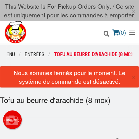
This Website Is For Pickup Orders Only. / Ce site
×
est uniquement pour les commandes à emporter.
(
0
)
E MENU
ENTRÉES
TOFU AU BEURRE D'ARACHIDE (8 MCX)
Nous sommes fermés pour le moment. Le
Commander en ligne
×
système de commande est désactivé.
Emplacement
Tofu au beurre d'arachide (8 mcx)
Français
Connection
+ une image
Inscription