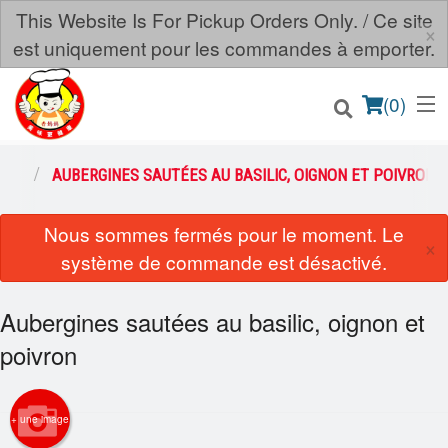
This Website Is For Pickup Orders Only. / Ce site
×
est uniquement pour les commandes à emporter.
(
0
)
MES
AUBERGINES SAUTÉES AU BASILIC, OIGNON ET POIVRON
Nous sommes fermés pour le moment. Le
Commander en ligne
×
système de commande est désactivé.
Emplacement
Aubergines sautées au basilic, oignon et
Français
poivron
Connection
+ une image
Inscription