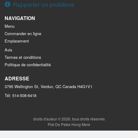
Rapporter un problème
NAVIGATION
Menu
Commander en ligne
Emplacement
Avis
Termes et conditions
Politique de confidentialité
ADRESSE
3795 Wellington St, Verdun, QC
Canada
H4G1V1
Tél:
514-508-6418
droits d'auteur © 2026, tous droits réservés
Plat De Pates Hong Mere
This site is protected by reCAPTCHA and the Google