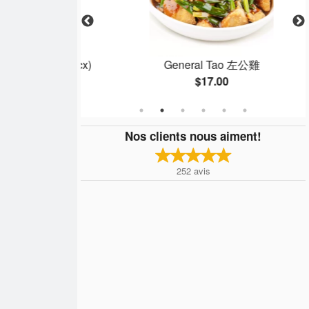
rachide (8 mcx)
General Tao 左公雞
$17.00
Nos clients nous aiment!
252
avis