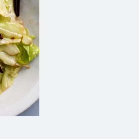
leau impérial végétarien (1 mc)
Dumplings au beurre d'a
$2.50
$8.00