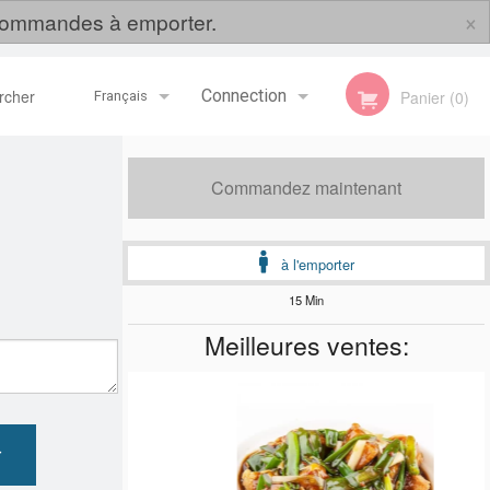
×
s commandes à emporter.
her
Connection
Panier (0)
Français
Inscription
Français
Commandez maintenant
English
à l'emporter
15 Min
Meilleures ventes:
r