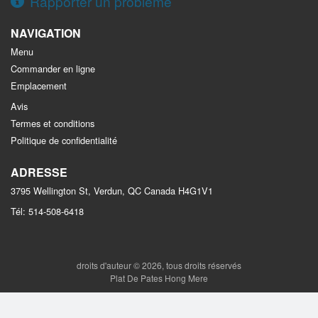
Rapporter un problème
NAVIGATION
Menu
Commander en ligne
Emplacement
Avis
Termes et conditions
Politique de confidentialité
ADRESSE
3795 Wellington St, Verdun, QC
Canada
H4G1V1
Tél:
514-508-6418
droits d'auteur © 2026, tous droits réservés
Plat De Pates Hong Mere
This site is protected by reCAPTCHA and the Google
Privacy Policy
and
Terms of Service
apply.