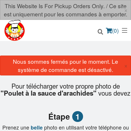
This Website Is For Pickup Orders Only. / Ce site
×
est uniquement pour les commandes à emporter.
(
0
)
Nous sommes fermés pour le moment. Le
×
système de commande est désactivé.
Commander en ligne
Emplacement
Pour télécharger votre propre photo de
vous devez
"Poulet à la sauce d'arachides"
Français
Connection
Étape
1
Inscription
Prenez une
belle
photo en utilisant votre téléphone ou