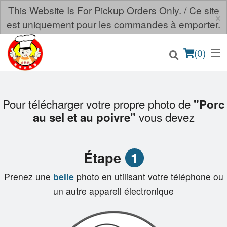
This Website Is For Pickup Orders Only. / Ce site
×
est uniquement pour les commandes à emporter.
(
0
)
Pour télécharger votre propre photo de
"Porc
vous devez
au sel et au poivre"
Commander en ligne
Emplacement
Étape
1
Français
Prenez une
belle
photo en utilisant votre téléphone ou
un autre appareil électronique
Connection
Inscription