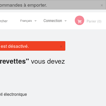
×
s commandes à emporter.
her
Connection
Panier (0)
Français
Inscription
Français
×
st désactivé.
English
vous devez
revettes"
il électronique