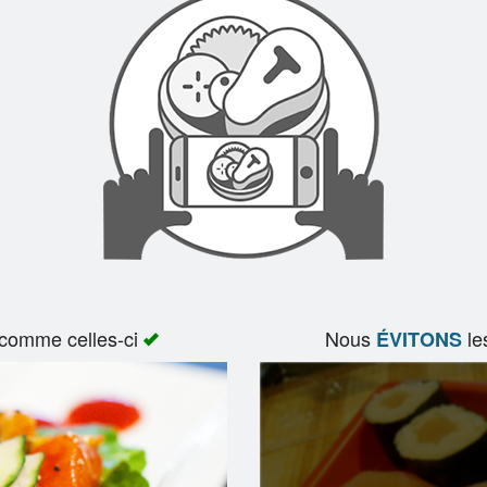
 comme celles-ci
Nous
le
ÉVITONS