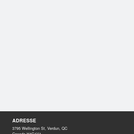
ADRESSE
3795 Wellington St, Verdun, QC
Canada
H4G1V1