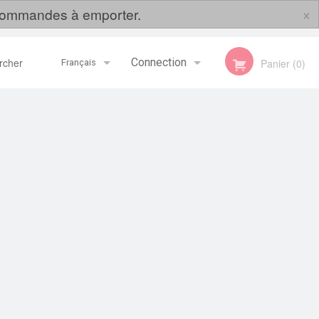
×
s commandes à emporter.
her
Connection
Panier (0)
Français
Inscription
Français
English