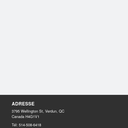
ADRESSE
3795 Wellington St, Verdun, QC
Canada
H4G1V1
Tél:
514-508-6418