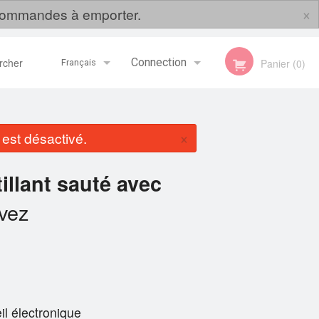
×
s commandes à emporter.
her
Connection
Panier (0)
Français
Inscription
Français
×
st désactivé.
English
illant sauté avec
vez
il électronique