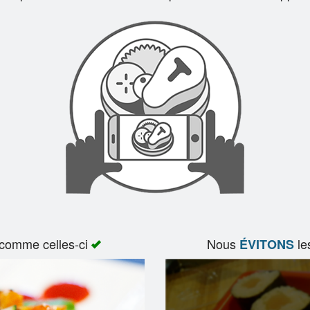
 comme celles-ci
Nous
le
ÉVITONS