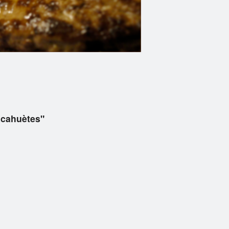
acahuètes"