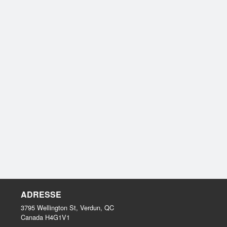
ADRESSE
3795 Wellington St, Verdun, QC
Canada
H4G1V1