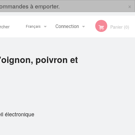
×
s commandes à emporter.
her
Connection
Panier (0)
Français
Inscription
Français
l'oignon, poivron et
English
il électronique