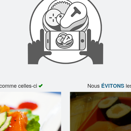
 comme celles-ci
Nous
le
ÉVITONS